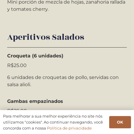
Mini porción de mezcla de hojas, zanahoria rallada
y tomates cherry.
Aperitivos Salados
Croqueta (6 unidades)
R$25.00
6 unidades de croquetas de pollo, servidas con
salsa alioli.
Gambas empazinados
R$29.00
Para melhorar a sua melhor experiência no site nós
OK
utilizamos "cookies". Ao continuar navegando, você
4 unidades de camarones empanizados, rellenos
concorda com a nossa
Política de privacidade
con
requesón cremoso.