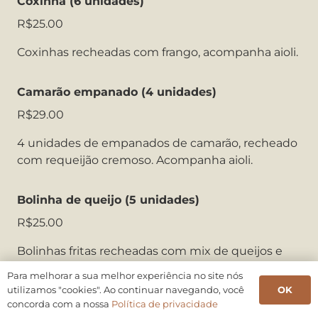
Coxinha (6 unidades)
R$25.00
Coxinhas recheadas com frango, acompanha aioli.
Camarão empanado (4 unidades)
R$29.00
4 unidades de empanados de camarão, recheado
com requeijão cremoso. Acompanha aioli.
Bolinha de queijo (5 unidades)
R$25.00
Bolinhas fritas recheadas com mix de queijos e
limão siciliano. Acompanha aioli da casa.
Para melhorar a sua melhor experiência no site nós
OK
utilizamos "cookies". Ao continuar navegando, você
concorda com a nossa
Política de privacidade
Pão de queijo (6 unidades)